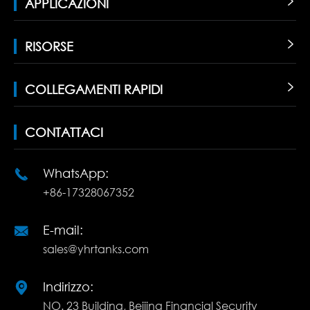
APPLICAZIONI

RISORSE

COLLEGAMENTI RAPIDI

CONTATTACI
WhatsApp:

+86-17328067352
E-mail:

sales@yhrtanks.com
Indirizzo:

NO. 23 Building, Beijing Financial Security