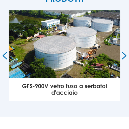


GFS-900V vetro fuso a serbatoi
d'acciaio
ALTRO
