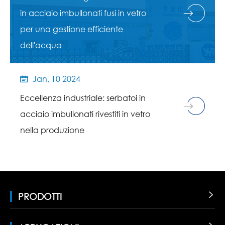
in acciaio imbullonati fusi in vetro
per una gestione efficiente
dell'acqua
Jan, 10 2024

Eccellenza industriale: serbatoi in
acciaio imbullonati rivestiti in vetro
nella produzione
PRODOTTI
